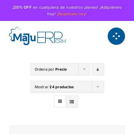
Saltar
¡
20% OFF
en cualquiera de nuestros planes! ¡Adquiérelo
al
hoy!
¡Regístrate hoy!
contenido
Ordena por
Precio
Mostrar
24 productos