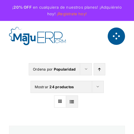
Saltar
¡
20% OFF
en cualquiera de nuestros planes! ¡Adquiérelo
al
hoy!
¡Regístrate hoy!
contenido
Ordena por
Popularidad
Mostrar
24 productos