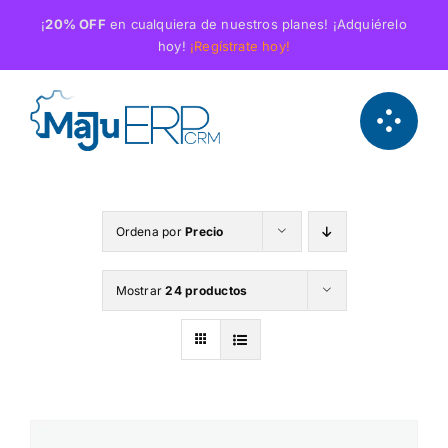
Saltar
¡
20% OFF
en cualquiera de nuestros planes! ¡Adquiérelo
al
hoy!
¡Regístrate hoy!
contenido
Ordena por
Precio
Mostrar
24 productos