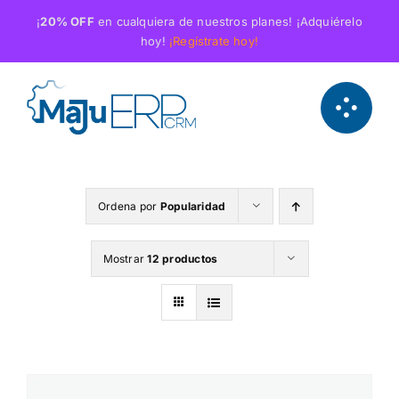
Saltar
¡
20% OFF
en cualquiera de nuestros planes! ¡Adquiérelo
al
hoy!
¡Regístrate hoy!
contenido
Ordena por
Popularidad
Mostrar
12 productos