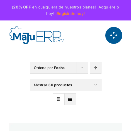
Saltar
¡
20% OFF
en cualquiera de nuestros planes! ¡Adquiérelo
al
hoy!
¡Regístrate hoy!
contenido
Ordena por
Fecha
Mostrar
36 productos