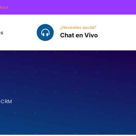
 hoy!
¿Necesitas ayuda?
os
Chat en Vivo
P-CRM