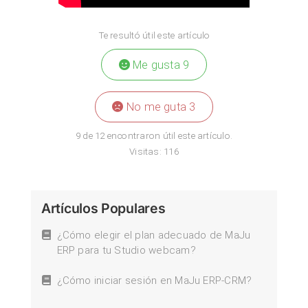
Te resultó útil este artículo
Me gusta
9
No me guta
3
9 de 12 encontraron útil este artículo.
Visitas:
116
Artículos Populares
¿Cómo elegir el plan adecuado de MaJu
ERP para tu Studio webcam?
¿Cómo iniciar sesión en MaJu ERP-CRM?