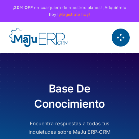
Saltar
¡
20% OFF
en cualquiera de nuestros planes! ¡Adquiérelo
al
hoy!
¡Regístrate hoy!
contenido
Base De
Conocimiento
Encuentra respuestas a todas tus
inquietudes sobre MaJu ERP-CRM