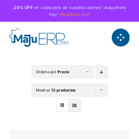
Saltar
¡
20% OFF
en cualquiera de nuestros planes! ¡Adquiérelo
al
hoy!
¡Regístrate hoy!
contenido
Ordena por
Precio
Mostrar
12 productos