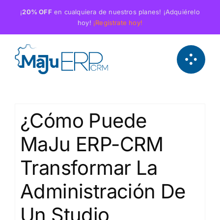
Saltar
¡
20% OFF
en cualquiera de nuestros planes! ¡Adquiérelo
al
hoy!
¡Regístrate hoy!
contenido
¿Cómo Puede
MaJu ERP-CRM
Transformar La
Administración De
Un Studio