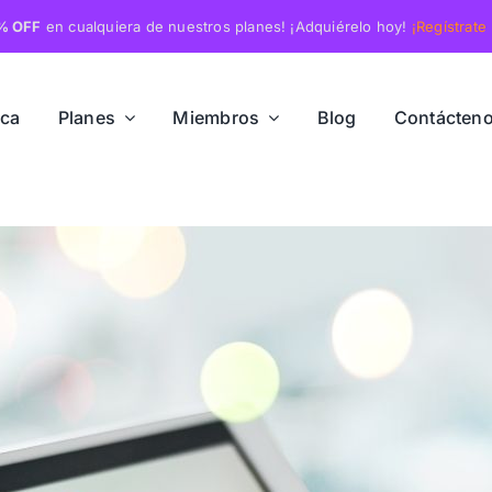
% OFF
en cualquiera de nuestros planes! ¡Adquiérelo hoy!
¡Regístrate
rca
Planes
Miembros
Blog
Contácten