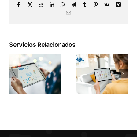
Facebook
X
Reddit
LinkedIn
WhatsApp
Telegram
Tumblr
Pinterest
Vk
Xing
Correo
electrónico
Servicios Relacionados
Monitoreo
Y
Administra
Acompañamiento
De Studios
Modelos
Webcam
Independientes