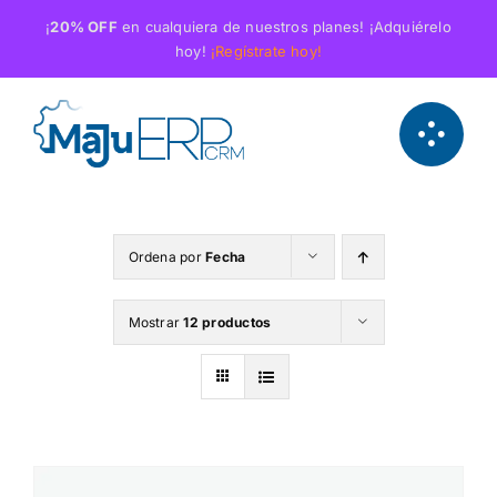
Saltar
¡
20% OFF
en cualquiera de nuestros planes! ¡Adquiérelo
al
hoy!
¡Regístrate hoy!
contenido
Ordena por
Fecha
Mostrar
12 productos