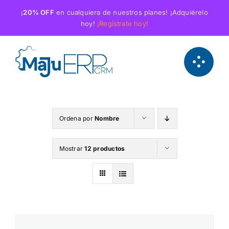
Saltar
¡
20% OFF
en cualquiera de nuestros planes! ¡Adquiérelo
al
hoy!
¡Regístrate hoy!
contenido
Ordena por
Nombre
Mostrar
12 productos