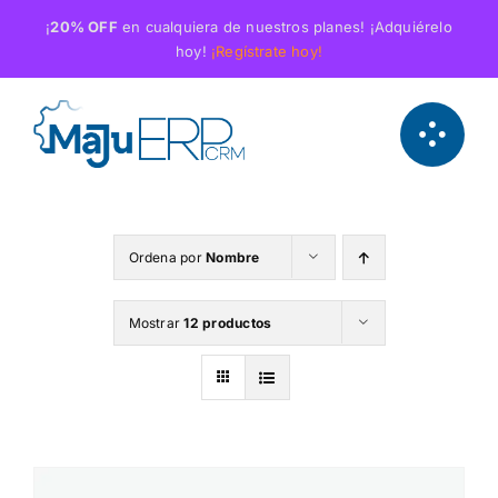
Saltar
¡
20% OFF
en cualquiera de nuestros planes! ¡Adquiérelo
al
hoy!
¡Regístrate hoy!
contenido
Ordena por
Nombre
Mostrar
12 productos