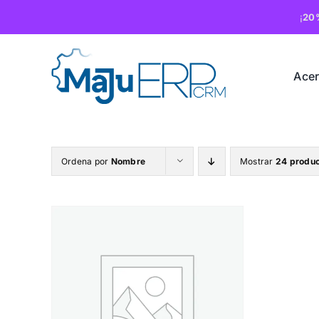
Saltar
¡
20
al
contenido
Ace
Ordena por
Nombre
Mostrar
24 produ
/