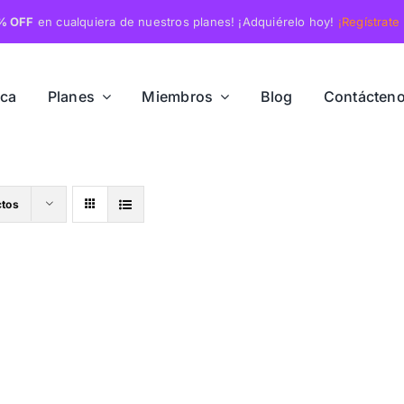
% OFF
en cualquiera de nuestros planes! ¡Adquiérelo hoy!
¡Regístrate
rca
Planes
Miembros
Blog
Contácten
ctos